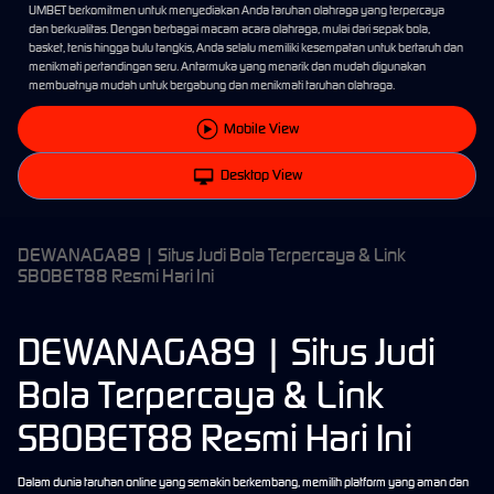
UMBET berkomitmen untuk menyediakan Anda taruhan olahraga yang terpercaya
dan berkualitas. Dengan berbagai macam acara olahraga, mulai dari sepak bola,
basket, tenis hingga bulu tangkis, Anda selalu memiliki kesempatan untuk bertaruh dan
menikmati pertandingan seru. Antarmuka yang menarik dan mudah digunakan
membuatnya mudah untuk bergabung dan menikmati taruhan olahraga.
Mobile View
Desktop View
DEWANAGA89 | Situs Judi Bola Terpercaya & Link
SBOBET88 Resmi Hari Ini
DEWANAGA89 | Situs Judi
Bola Terpercaya & Link
SBOBET88 Resmi Hari Ini
Dalam dunia taruhan online yang semakin berkembang, memilih platform yang aman dan