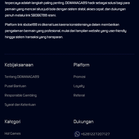
terpercaya adalah langkah paling penting.
DEWANAGA89
hadir sebagai solusi bagi para
pemain yang mencari
situs judi bola
dengan sistem stabil, akses cepat, dan dukungan
penuh melalui link SBOBET88 resmi.
Platform
link sbobet88
ini dikenal luas karena konsistensinya dalam memberikan
pengalaman bermain yang profesional, mulai dari tampilan website yang user-friendly
hingga sistem transaksi yang transparan.
Kebijaksanaan
Platform
Tentang DEWANAGA89
Promosi
Pusat Bantuan
Loyalty
Responsible Gambling
Referral
Syarat dan Ketentuan
Kategori
Dukungan
Hot Games
+6281227207127