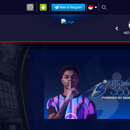
Main di Telegram
HOT
SELAMAT KEPADA
yi*****t Telah Melakukan WD Sebesar 150.000