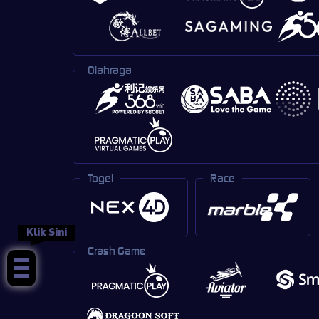
Olahraga
Togel
Race
Klik Sini
Crash Game