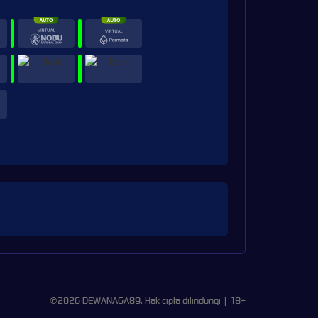
©2026 DEWANAGA89. Hak cipta dilindungi | 18+