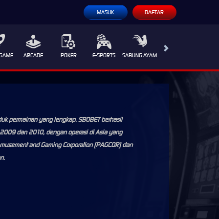
MASUK
DAFTAR
 GAME
ARCADE
POKER
E-SPORTS
SABUNG AYAM
PROMOSI
uk permainan yang lengkap. SBOBET berhasil
 2009 dan 2010, dengan operasi di Asia yang
ne Amusement and Gaming Corporation (PAGCOR) dan
n.