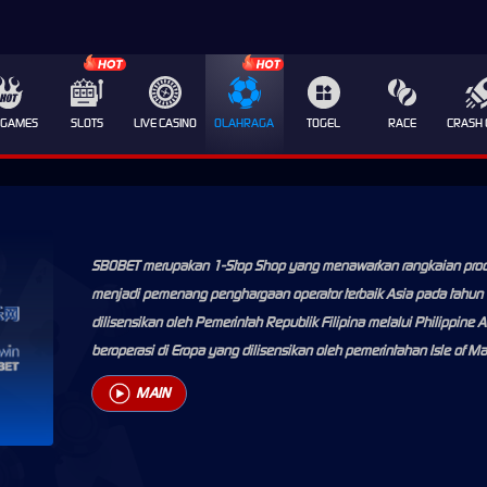
 GAMES
SLOTS
LIVE CASINO
OLAHRAGA
TOGEL
RACE
CRASH
SBOBET merupakan 1-Stop Shop yang menawarkan rangkaian prod
menjadi pemenang penghargaan operator terbaik Asia pada tahun
dilisensikan oleh Pemerintah Republik Filipina melalui Philippi
beroperasi di Eropa yang dilisensikan oleh pemerintahan Isle of Ma
MAIN