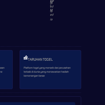
TARUHAN TOGEL
haan
Platform togel yang menarik dari perusahan
ame
terbaik di dunia yang menawarkan hadiah
kemenangan besar