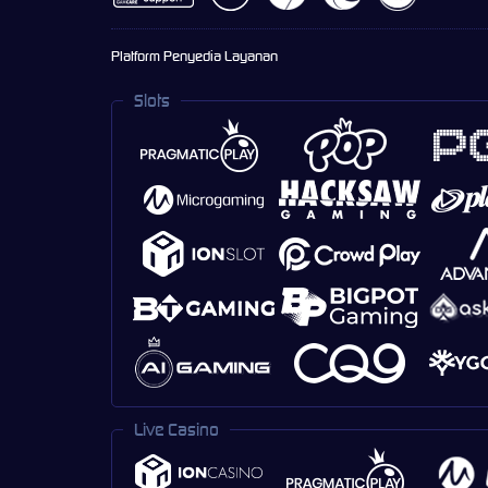
Platform Penyedia Layanan
Slots
Live Casino