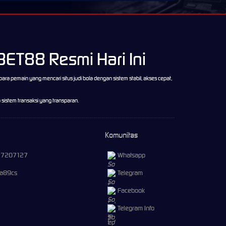
ET88 Resmi Hari Ini
i para pemain yang mencari
situs judi bola
dengan sistem stabil, akses cepat,
 sistem transaksi yang transparan.
Komunitas
27207127
Whatsapp
a89cs
Telegram
Facebook
Telegram Info