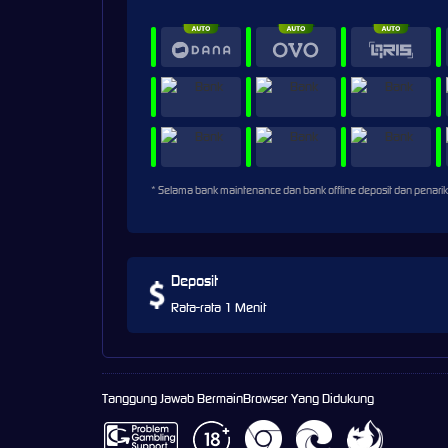
* Selama bank maintenance dan bank offline deposit dan penarik
Deposit
Rata-rata 1 Menit
Tanggung Jawab Bermain
Browser Yang Didukung