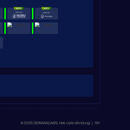
©2026 DEWANAGA89. Hak cipta dilindungi | 18+