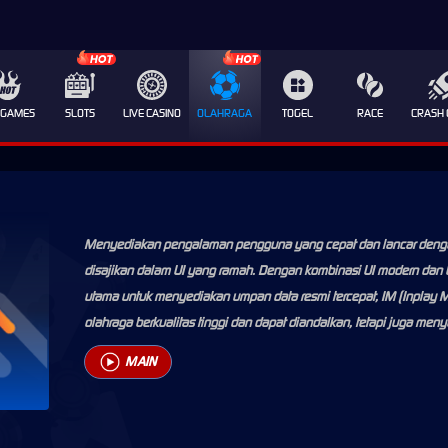
 GAMES
SLOTS
LIVE CASINO
OLAHRAGA
TOGEL
RACE
CRASH
Menyediakan pengalaman pengguna yang cepat dan lancar dengan 
disajikan dalam UI yang ramah. Dengan kombinasi UI modern dan
utama untuk menyediakan umpan data resmi tercepat, IM (Inplay 
olahraga berkualitas tinggi dan dapat diandalkan, tetapi juga me
MAIN