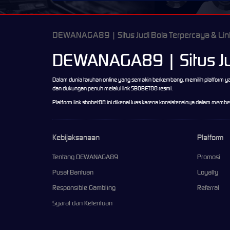
DEWANAGA89 | Situs Judi Bola Terpercaya & Lin
DEWANAGA89 | Situs Jud
Dalam dunia taruhan online yang semakin berkembang, memilih platform y
dan dukungan penuh melalui link SBOBET88 resmi.
Platform
link sbobet88
ini dikenal luas karena konsistensinya dalam member
Kebijaksanaan
Platform
Tentang DEWANAGA89
Promosi
Pusat Bantuan
Loyalty
Responsible Gambling
Referral
Syarat dan Ketentuan