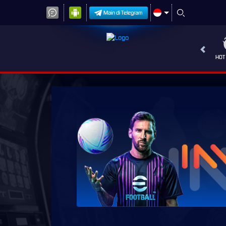
Main di Telegram
HOT