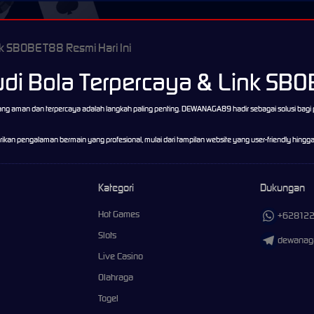
k SBOBET88 Resmi Hari Ini
i Bola Terpercaya & Link SBOB
ang aman dan terpercaya adalah langkah paling penting.
DEWANAGA89
hadir sebagai solusi bag
ikan pengalaman bermain yang profesional, mulai dari tampilan website yang user-friendly hingga
Kategori
Dukungan
Hot Games
+62812
Slots
dewanag
Live Casino
Olahraga
Togel