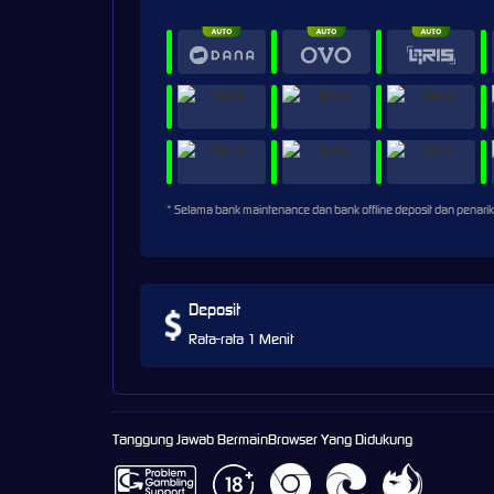
* Selama bank maintenance dan bank offline deposit dan penarik
Deposit
Rata-rata 1 Menit
Tanggung Jawab Bermain
Browser Yang Didukung