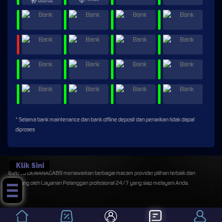
* Selama bank maintenance dan bank offline deposit dan penarikan tidak dapat
diproses
Klik Sini
©2026 DEWANAGA89 menawarkan berbagai macam provider pilihan terbaik dan
didukung oleh Layanan Pelanggan profesional 24/7 yang siap melayani Anda.