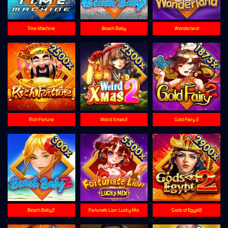
Time Machine
Beach Baby
Wonderland
Rich Fortune
Weird Xmas2
Gold Fairy 2
Beach Baby2
Fortunate Lion-Lucky Mix
Gods of Egypt2