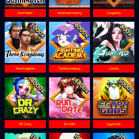
Sushi Match
Wilderness Hunting
Gaogashou
Three Kingdoms
Fighting Academy
Gumiho
DR. Crazy
Run Date
Egypt Gods