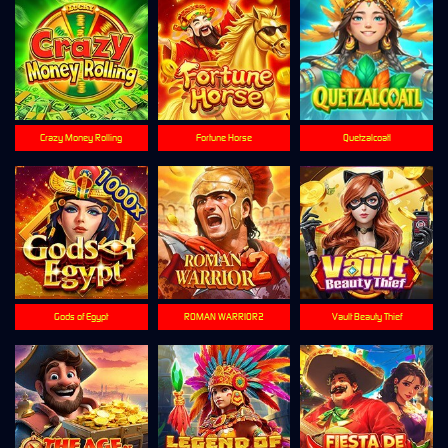
Crazy Money Rolling
Fortune Horse
Quetzalcoatl
Gods of Egypt
ROMAN WARRIOR2
Vault Beauty Thief