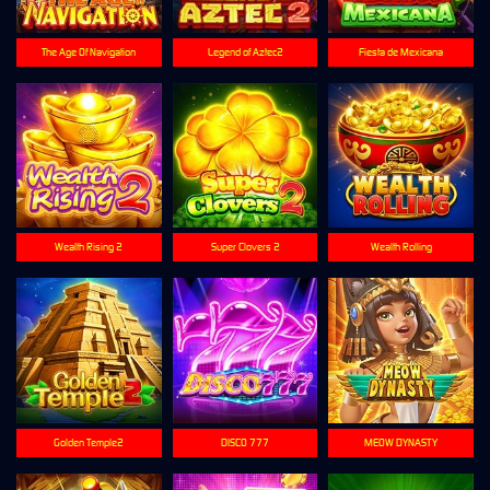
The Age Of Navigation
Legend of Aztec2
Fiesta de Mexicana
Wealth Rising 2
Super Clovers 2
Wealth Rolling
Golden Temple2
DISCO 777
MEOW DYNASTY