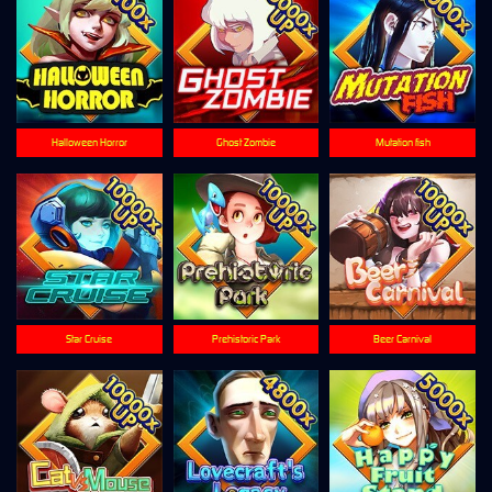
Halloween Horror
Ghost Zombie
Mutation fish
Star Cruise
Prehistoric Park
Beer Carnival