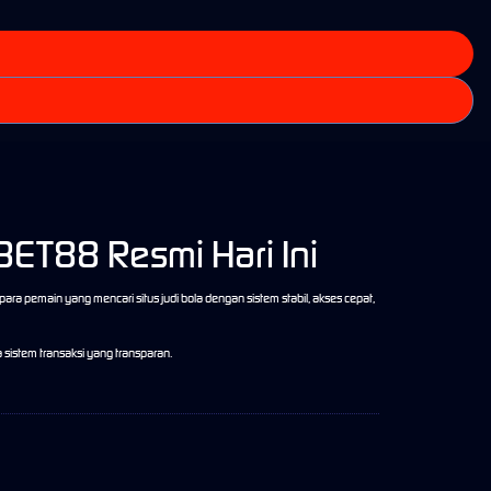
ET88 Resmi Hari Ini
i para pemain yang mencari
situs judi bola
dengan sistem stabil, akses cepat,
 sistem transaksi yang transparan.