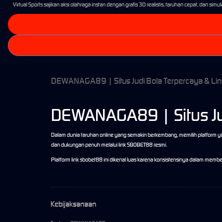
Virtual Sports sajikan aksi olahraga instan dengan grafis 3D realistis, taruhan cepat, dan simu
DEWANAGA89 | Situs Judi Bola Terpercaya & Lin
DEWANAGA89 | Situs Jud
Dalam dunia taruhan online yang semakin berkembang, memilih platform y
dan dukungan penuh melalui link SBOBET88 resmi.
Platform
link sbobet88
ini dikenal luas karena konsistensinya dalam member
Kebijaksanaan