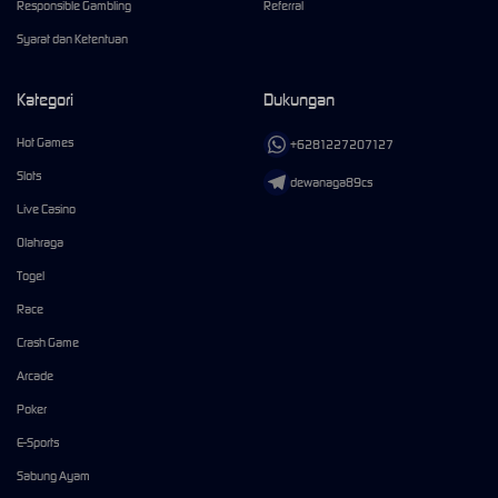
Responsible Gambling
Referral
Syarat dan Ketentuan
Kategori
Dukungan
Hot Games
+6281227207127
Slots
dewanaga89cs
Live Casino
Olahraga
Togel
Race
Crash Game
Arcade
Poker
E-Sports
Sabung Ayam