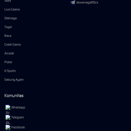
Slots
dewanaga89cs
Live Casino
Olahraga
Togel
Race
Crash Game
Arcade
Poker
E-Sports
Sabung Ayam
Komunitas
Whatsapp
Telegram
Facebook