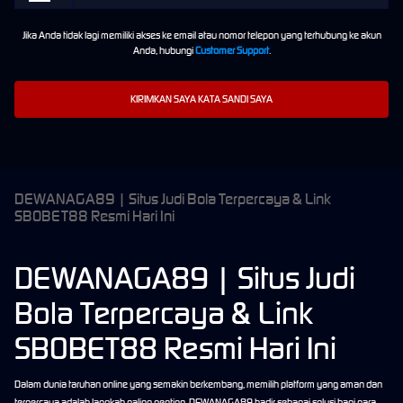
Jika Anda tidak lagi memiliki akses ke email atau nomor telepon yang terhubung ke akun
Anda, hubungi
Customer Support
.
DEWANAGA89 | Situs Judi Bola Terpercaya & Link
SBOBET88 Resmi Hari Ini
DEWANAGA89 | Situs Judi
Bola Terpercaya & Link
SBOBET88 Resmi Hari Ini
Dalam dunia taruhan online yang semakin berkembang, memilih platform yang aman dan
terpercaya adalah langkah paling penting.
DEWANAGA89
hadir sebagai solusi bagi para