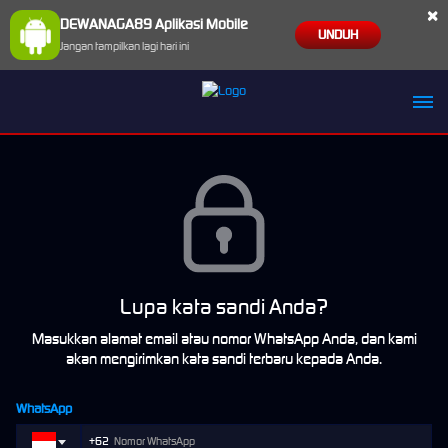
×
DEWANAGA89 Aplikasi Mobile
UNDUH
Jangan tampilkan lagi hari ini
Lupa kata sandi Anda?
Masukkan alamat email atau nomor WhatsApp Anda, dan kami
akan mengirimkan kata sandi terbaru kepada Anda.
WhatsApp
+62