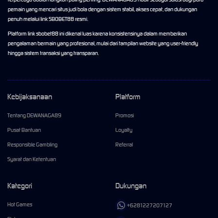
pemain yang mencari
situs judi bola
dengan sistem stabil, akses cepat, dan dukungan
penuh melalui link SBOBET88 resmi.
Platform
link sbobet88
ini dikenal luas karena konsistensinya dalam memberikan
pengalaman bermain yang profesional, mulai dari tampilan website yang user-friendly
hingga sistem transaksi yang transparan.
Kebijaksanaan
Platform
Tentang DEWANAGA89
Promosi
Pusat Bantuan
Loyalty
Responsible Gambling
Referral
Syarat dan Ketentuan
Kategori
Dukungan
Hot Games
+6281227207127