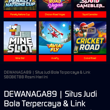
Penalty Nations Cup
Chicken Road Vegas
Squid Gamebler
Mine Slot
AviaFly
Cricket Road
DEWANAGA89 | Situs Judi Bola Terpercaya & Link
SBOBET88 Resmi Hari Ini
DEWANAGA89 | Situs Judi
Bola Terpercaya & Link