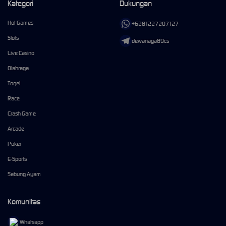
Kategori
Dukungan
Hot Games
+6281227207127
Slots
dewanaga89cs
Live Casino
Olahraga
Togel
Race
Crash Game
Arcade
Poker
E-Sports
Sabung Ayam
Komunitas
Whatsapp