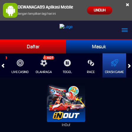
×
DEWANAGA89 Aplikasi Mobile
UNDUH
Jangan tampilkan lagi hari ini
SELAMAT KEPADA
po***q Telah Melakukan WD Sebesar 11.000.000
Daftar
Masuk
S
LIVE CASINO
OLAHRAGA
TOGEL
RACE
CRASH GAME
InOut