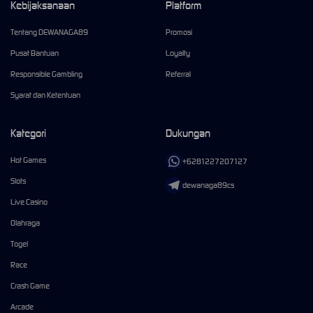
Kebijaksanaan
Platform
Tentang DEWANAGA89
Promosi
Pusat Bantuan
Loyalty
Responsible Gambling
Referral
Syarat dan Ketentuan
Kategori
Dukungan
Hot Games
+6281227207127
Slots
dewanaga89cs
Live Casino
Olahraga
Togel
Race
Crash Game
Arcade