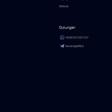
Referral
Dukungan
+6281227207127
dewanaga89cs