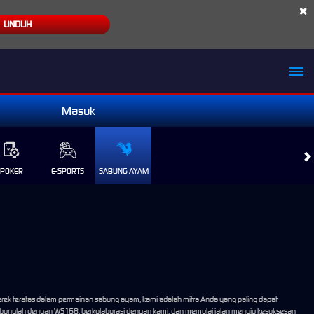
×
UNDUH
Masuk
POKER
E-SPORTS
SABUNG AYAM
rek teratas dalam permainan sabung ayam, kami adalah mitra Anda yang paling dapat
bunglah dengan WS168, berkolaborasi dengan kami, dan memulai jalan menuju kesuksesan