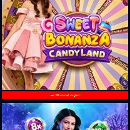
Sweet Bonanza Candyland