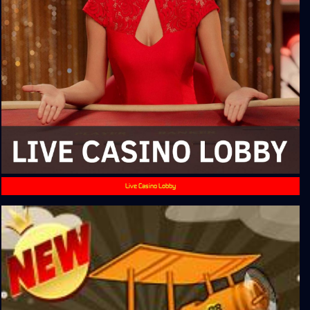
Live Casino Lobby