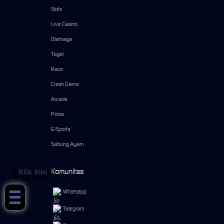
Slots
Live Casino
Olahraga
Togel
Race
Crash Game
Arcade
Poker
E-Sports
Sabung Ayam
Komunitas
Klik Sini
Whatsapp
Telegram