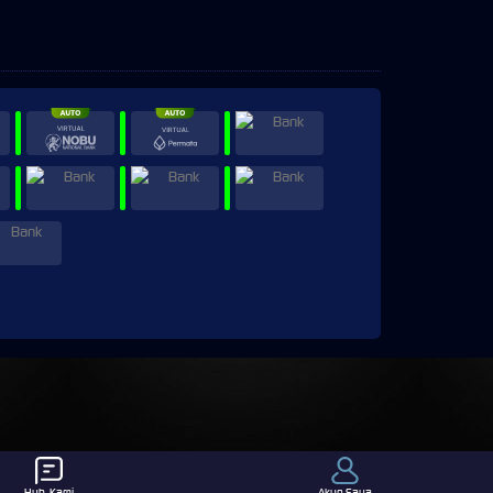
Hub. Kami
Akun Saya