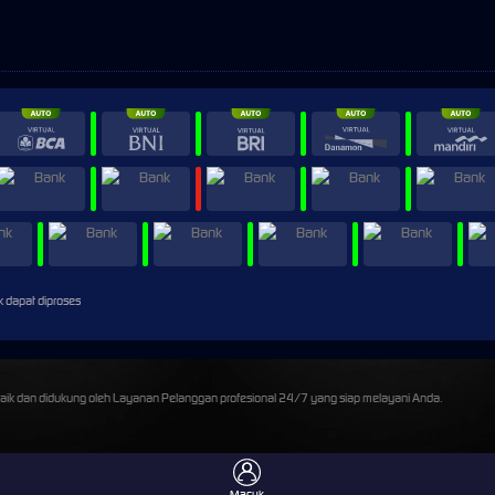
k dapat diproses
 dan didukung oleh Layanan Pelanggan profesional 24/7 yang siap melayani Anda.
Masuk