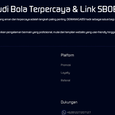
i Bola Terpercaya & Link SBOB
ang aman dan terpercaya adalah langkah paling penting.
DEWANAGA89
hadir sebagai solusi bag
ikan pengalaman bermain yang profesional, mulai dari tampilan website yang user-friendly hingga
Platform
Promosi
Loyalty
Referral
Dukungan
+6281227207127