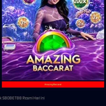
Amazing Baccarat
k SBOBET88 Resmi Hari Ini