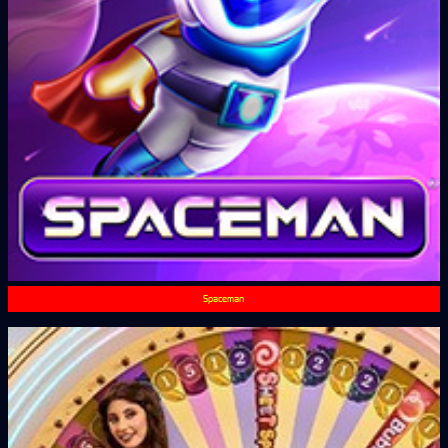
Spaceman