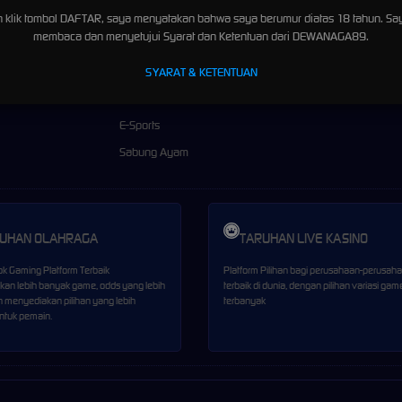
Race
 klik tombol DAFTAR, saya menyatakan bahwa saya berumur diatas 18 tahun. Say
membaca dan menyetujui Syarat dan Ketentuan dari DEWANAGA89.
Crash Game
Arcade
SYARAT & KETENTUAN
Poker
E-Sports
Sabung Ayam
UHAN OLAHRAGA
TARUHAN LIVE KASINO
k Gaming Platform Terbaik
Platform Pilihan bagi perusahaan-perusah
an lebih banyak game, odds yang lebih
terbaik di dunia, dengan pilihan variasi gam
an menyediakan pilihan yang lebih
terbanyak
ntuk pemain.