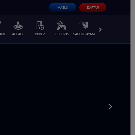
MASUK
DAFTAR
GAME
ARCADE
POKER
E-SPORTS
SABUNG AYAM
PROMOSI