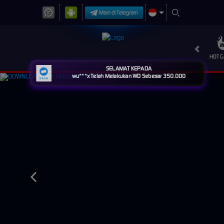
Main di Telegram
HOT 
SELAMAT KEPADA
wu***x Telah Melakukan WD Sebesar 350.000