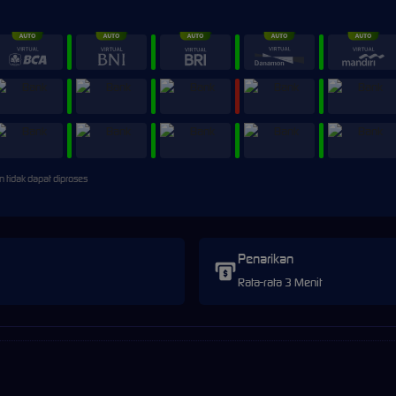
 tidak dapat diproses
Penarikan
Rata-rata 3 Menit