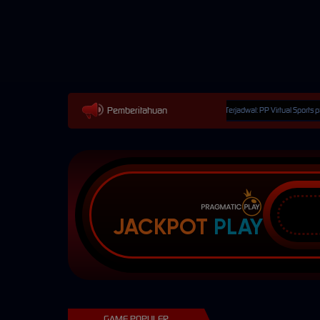
Pemberitahuan
Pemeliharaan Terjadwal: PP Virtual Sports pada 30
JACKPOT
PLAY
GAME POPULER