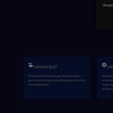
Dengan
TARUHAN SLOT
TAR
Penyedia slot online dengan beragam pilihan
Sportsboo
game menarik yang memudahkan pemain untuk
menawark
mencapai jackpot
tinggi, d
banyak u