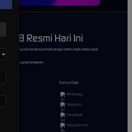
ET88 Resmi Hari Ini
para pemain yang mencari
situs judi bola
dengan sistem stabil, akses cepat,
istem transaksi yang transparan.
Komunitas
7207127
Whatsapp
89cs
Telegram
Facebook
Telegram Info