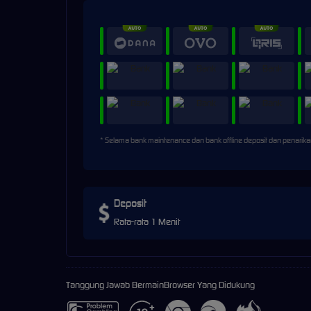
* Selama bank maintenance dan bank offline deposit dan penarikan
Deposit
Rata-rata 1 Menit
Tanggung Jawab Bermain
Browser Yang Didukung