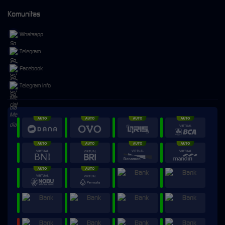
Komunitas
Whatsapp
Telegram
Facebook
Telegram Info