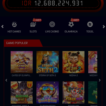
IDR
12,688,227,571
HOT GAMES
SLOTS
LIVE CASINO
OLAHRAGA
TOGEL
GAME POPULER
GATES OF OLYMPUS POP
STORM OF SETH 2
NEZHA 2
MOCHI MANIA 1
MAHJONG WINS 3 – BLACK SCATTER
DJ BOOM BOOM
POKER WIN
MAHJONG WAYS