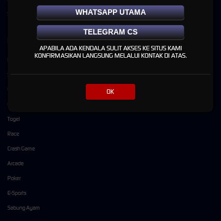
WHATSAPP UTAMA
Syarat dan Ketentuan
TELEGRAM CS
Kategori
Dukungan
APABILA ADA KENDALA SULIT AKSES KE SITUS KAMI
KONFIRMASIKAN LANGSUNG MELALUI KONTAK DI ATAS.
Hot Games
+6281227207127
Slots
dewanaga89cs
Live Casino
OK
Olahraga
Togel
Race
Crash Game
Arcade
Poker
E-Sports
Sabung Ayam