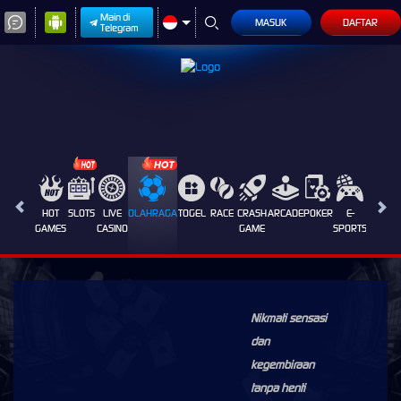
Main di
MASUK
DAFTAR
Telegram
SELAMAT KEPADA
bu****b Telah Melakukan WD Sebesar 1.500.000
HOT
SLOTS
LIVE
OLAHRAGA
TOGEL
RACE
CRASH
ARCADE
POKER
E-
SABUN
GAMES
CASINO
GAME
SPORTS
AYAM
Nikmati sensasi
dan
kegembiraan
tanpa henti