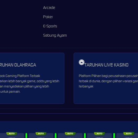
Arcade
Poker
E-Sports
Sabung Ayam
RUHAN OLAHRAGA
TARUHAN LIVE KASINO
ook Gaming Platform Terbaik
Platform Pilihan bagi perusahaan-perusa
kan lebih banyak game, odds yang lebih
terbaik di dunia, dengan pilihan variasi g
 dan menyediakan pilihan yang lebih
terbanyak
untuk pemain.