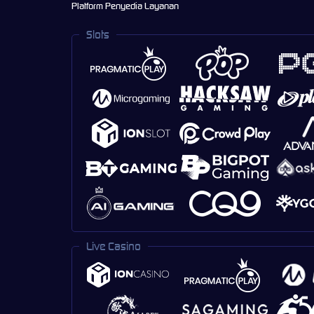
Platform Penyedia Layanan
Slots
Live Casino