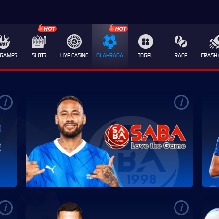
 GAMES
SLOTS
LIVE CASINO
OLAHRAGA
TOGEL
RACE
CRASH
i
i
i
i