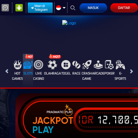
Main di
MASUK
DAFTAR
Telegram
HOT
SLOTS
LIVE
OLAHRAGA
TOGEL
RACE
CRASH
ARCADE
POKER
E-
SABUN
GAMES
CASINO
GAME
SPORTS
AYAM
IDR
12,700,
JACKPOT
PLAY