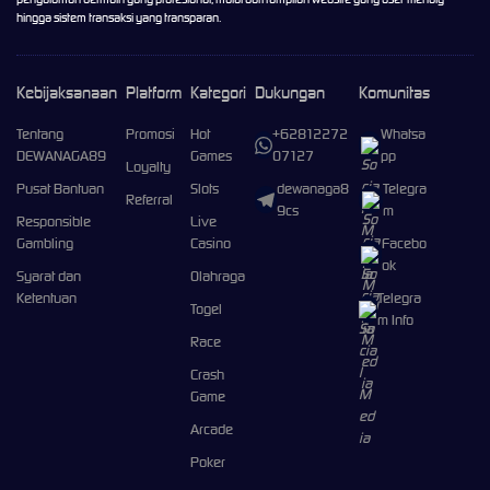
hingga sistem transaksi yang transparan.
Kebijaksanaan
Platform
Kategori
Dukungan
Komunitas
Tentang
Promosi
Hot
+62812272
Whatsa
DEWANAGA89
Games
07127
pp
Loyalty
Pusat Bantuan
Slots
dewanaga8
Telegra
Referral
9cs
m
Responsible
Live
Gambling
Casino
Facebo
ok
Syarat dan
Olahraga
Ketentuan
Telegra
Togel
m Info
Race
Crash
Game
Arcade
Poker