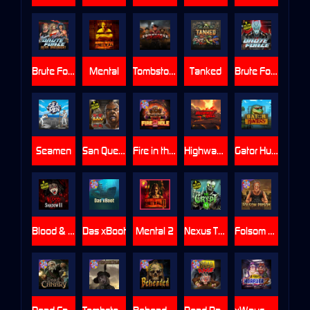
Brute Force: Alien Onslaught
Mental
Tombstone Slaughter
Tanked
Brute Force
Seamen
San Quentin 2: Death Row
Fire in the Hole 2
Highway to Hell
Gator Hunters
Blood & Shadow 2
Das xBoot
Mental 2
Nexus The Crypt
Folsom Prison