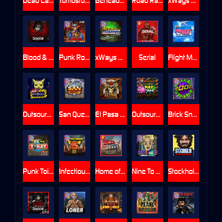
Dead Canary
Tombstone RIP
Beheaded
Road Rage
xWays Hoarder 2
Blood & Shadow
Punk Rocker 2
xWays Hoarder xSplit
Serial
Flight Mode
Outsourced
San Quentin xWays
El Pasa Gunfight xNudge
Outsourced: Payday
Brick Snake 2000
Punk Toilet
Infectious 5 xWays
Home of the Brave
Nine To Five
Stockholm Syndrome