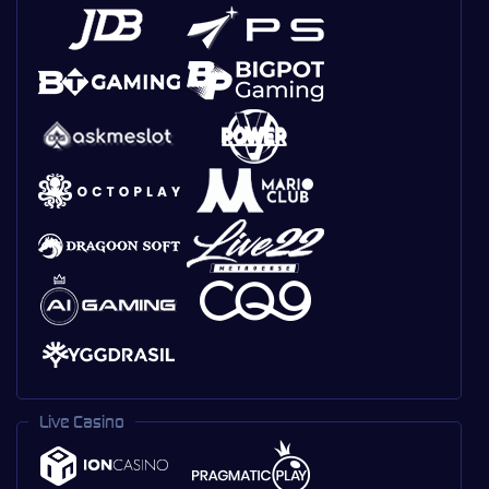
Live Casino