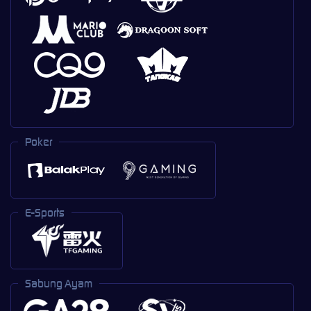
Poker
E-Sports
Sabung Ayam