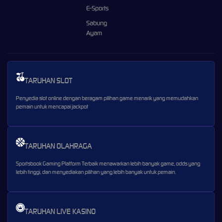
E-Sports
Sabung
Ayam
TARUHAN SLOT
Penyedia slot online dengan beragam pilihan game menarik yang memudahkan
pemain untuk mencapai jackpot
TARUHAN OLAHRAGA
Sportsbook Gaming Platform Terbaik menawarkan lebih banyak game, odds yang
lebih tinggi, dan menyediakan pilihan yang lebih banyak untuk pemain.
TARUHAN LIVE KASINO