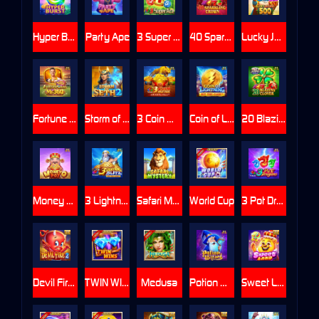
Hyper Burst
Party Ape
3 Super Ace
40 Sparkling Crown
Lucky Jaguar 500
Fortune Gems Legend
Storm of Seth 2
3 Coin Wild Tiger
Coin of Lightning
20 Blazing Clover
Money Pot
3 Lightning Blitz
Safari Mystery
World Cup
3 Pot Dragons
Devil Fire 2
TWIN WINS
Medusa
Potion Wizard
Sweet Land