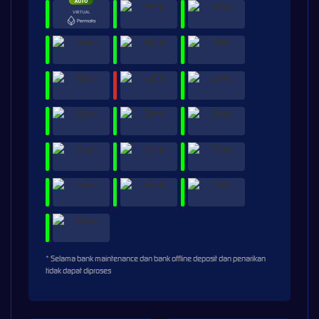
* Selama bank maintenance dan bank offline deposit dan penarikan
tidak dapat diproses