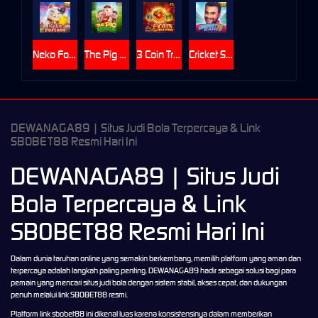
Neko Fortune
The Pig House
3 Coin Treasures
Cricket Sah 75
DEWANAGA89 | Situs Judi Bola Terpercaya & Link
SBOBET88 Resmi Hari Ini
DEWANAGA89 | Situs Judi
Bola Terpercaya & Link
SBOBET88 Resmi Hari Ini
Dalam dunia taruhan online yang semakin berkembang, memilih platform yang aman dan
terpercaya adalah langkah paling penting.
DEWANAGA89
hadir sebagai solusi bagi para
pemain yang mencari
situs judi bola
dengan sistem stabil, akses cepat, dan dukungan
penuh melalui link SBOBET88 resmi.
Platform
link sbobet88
ini dikenal luas karena konsistensinya dalam memberikan