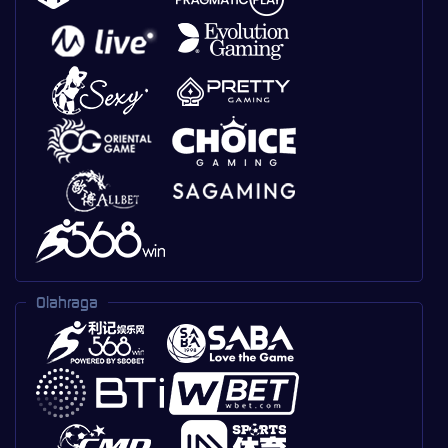
Olahraga