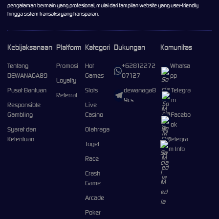
pengalaman bermain yang profesional, mulai dari tampilan website yang user-friendly
hingga sistem transaksi yang transparan.
Kebijaksanaan
Platform
Kategori
Dukungan
Komunitas
Tentang
Promosi
Hot
+62812272
Whatsa
DEWANAGA89
Games
07127
pp
Loyalty
Pusat Bantuan
Slots
dewanaga8
Telegra
Referral
9cs
m
Responsible
Live
Gambling
Casino
Facebo
ok
Syarat dan
Olahraga
Ketentuan
Telegra
Togel
m Info
Race
Crash
Game
Arcade
Poker