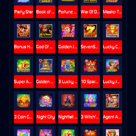
Party Star
Book of Gold
Fortune Gems 3
War Of Dragons
Master Tiger
Bonus Hunter
God Of Martial
Golden Joker
SevenSevenSeven
Lucky Coming
Super Ace Deluxe
Golden Queen
3 Lucky Baozhu
10 Sparkling Crown
Lucky Jaguar 2
3 Coin Golden OX
Night City
Nightfall Hunting
3 Witch's Lamp
Agent Ace