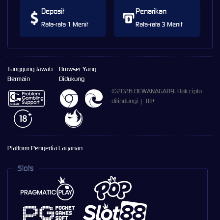
Deposit
Penarikan
Rata-rata 1 Menit
Rata-rata 3 Menit
Tanggung Jawab
Browser Yang
Bermain
Didukung
©2026 DEWANAGA89. Hak cipta
dilindungi | 18+
Platform Penyedia Layanan
Slots