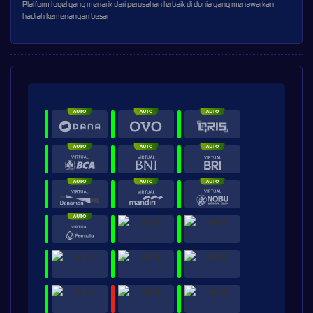
Platform togel yang menarik dari perusahan terbaik di dunia yang menawarkan
hadiah kemenangan besar