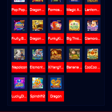
Pop Pop Candy
Dragon Soar - Hyper Wild
Formosa Bear
Magic Ace WILD LOCK
LanternWealth
Fruity Bonanza
Dragon Warrior
FunkyKingKong
Big Three Dragons
Glamorous Girl
Napoleon
Elemental Link Water
XiYangYang
Banana Saga
CooCoo Farm
LuckyDiamond
Spindrift2
Dragon