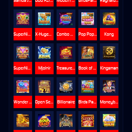
Samba Jewel
UGO Aztec Gold
Modern Gods
BirdsParty
Ragnarok : Thor VS Loki
SuperNiubi
X-Huge_Fishin' Fever X-Huge
Combo Fruity Bonanza Combo
Pop Pop Candy 1000
Kong
SuperNiubiDeluxe
Mjolnir
TreasureBowl
Book of Mystery
Kingsman
Wonder Elephant
Open Sesame
Billionaire
Birds Party Deluxe
Moneybags Man