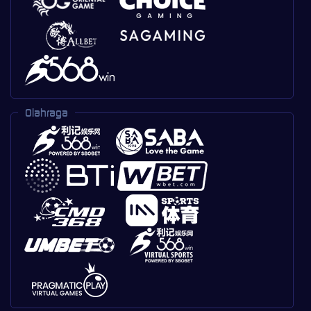
Olahraga