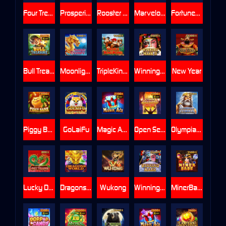
Four Treasures
Prosperity Tiger
Rooster In Love
MarvelousIV
FortuneHorse
Bull Treasure
Moonlight Treasure
TripleKingKong
Winning Mask II
New Year
Piggy Bank
GoLaiFu
Magic Ace
Open Sesame Mega
Olympian Temple
Lucky Dragons
DragonsWorld
Wukong
Winning Mask
MinerBabe