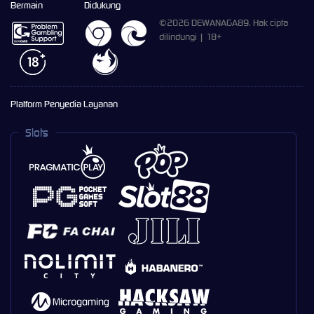
Bermain
Didukung
©2026 DEWANAGA89. Hak cipta
dilindungi | 18+
Platform Penyedia Layanan
Slots