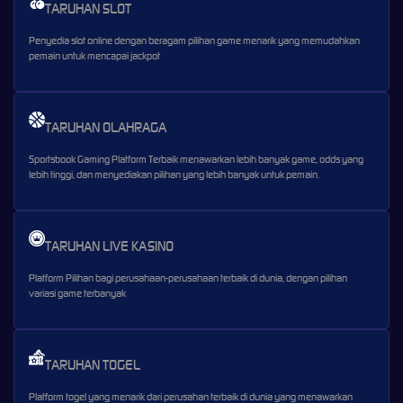
TARUHAN SLOT
Penyedia slot online dengan beragam pilihan game menarik yang memudahkan
pemain untuk mencapai jackpot
TARUHAN OLAHRAGA
Sportsbook Gaming Platform Terbaik menawarkan lebih banyak game, odds yang
lebih tinggi, dan menyediakan pilihan yang lebih banyak untuk pemain.
TARUHAN LIVE KASINO
Platform Pilihan bagi perusahaan-perusahaan terbaik di dunia, dengan pilihan
variasi game terbanyak
TARUHAN TOGEL
Platform togel yang menarik dari perusahan terbaik di dunia yang menawarkan