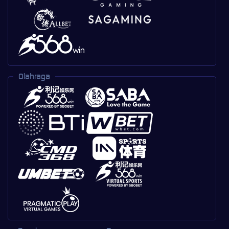
Olahraga