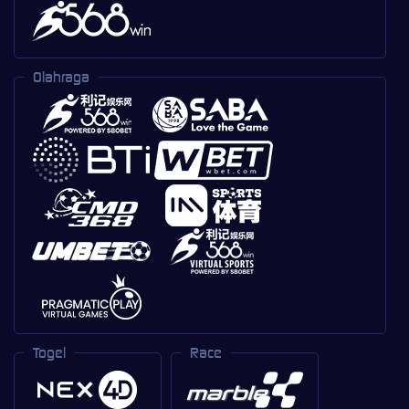
Olahraga
Togel
Race