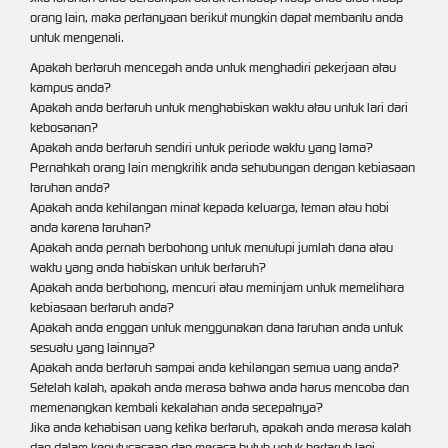
orang lain, maka pertanyaan berikut mungkin dapat membantu anda
untuk mengenali.
Apakah bertaruh mencegah anda untuk menghadiri pekerjaan atau
kampus anda?
Apakah anda bertaruh untuk menghabiskan waktu atau untuk lari dari
kebosanan?
Apakah anda bertaruh sendiri untuk periode waktu yang lama?
Pernahkah orang lain mengkritik anda sehubungan dengan kebiasaan
taruhan anda?
Apakah anda kehilangan minat kepada keluarga, teman atau hobi
anda karena taruhan?
Apakah anda pernah berbohong untuk menutupi jumlah dana atau
waktu yang anda habiskan untuk bertaruh?
Apakah anda berbohong, mencuri atau meminjam untuk memelihara
kebiasaan bertaruh anda?
Apakah anda enggan untuk menggunakan dana taruhan anda untuk
sesuatu yang lainnya?
Apakah anda bertaruh sampai anda kehilangan semua uang anda?
Setelah kalah, apakah anda merasa bahwa anda harus mencoba dan
memenangkan kembali kekalahan anda secepatnya?
Jika anda kehabisan uang ketika bertaruh, apakah anda merasa kalah
dan dalam keputusasaan dan merasa butuh untuk bertaruh lagi