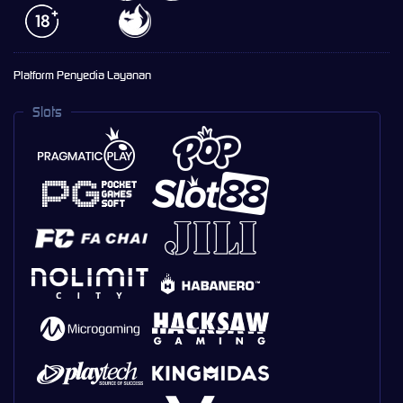
Platform Penyedia Layanan
Slots