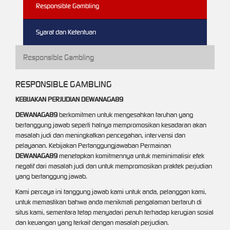
Responsible Gambling
Syarat dan Ketentuan
Responsible Gambling
RESPONSIBLE GAMBLING
KEBIJAKAN PERJUDIAN DEWANAGA89
DEWANAGA89
berkomitmen untuk mengesahkan taruhan yang
bertanggung jawab seperti halnya mempromosikan kesadaran akan
masalah judi dan meningkatkan pencegahan, intervensi dan
pelayanan. Kebijakan Pertanggungjawaban Permainan
DEWANAGA89
menetapkan komitmennya untuk meminimalisir efek
negatif dari masalah judi dan untuk mempromosikan praktek perjudian
yang bertanggung jawab.
Kami percaya ini tanggung jawab kami untuk anda, pelanggan kami,
untuk memastikan bahwa anda menikmati pengalaman bertaruh di
situs kami, sementara tetap menyadari penuh terhadap kerugian sosial
dan keuangan yang terkait dengan masalah perjudian.