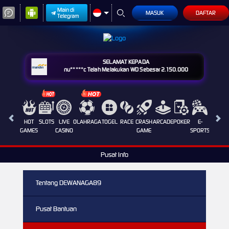
Main di
MASUK
DAFTAR
Telegram
SELAMAT KEPADA
nu*****c Telah Melakukan WD Sebesar 2.150.000
HOT
SLOTS
LIVE
OLAHRAGA
TOGEL
RACE
CRASH
ARCADE
POKER
E-
SABUN
GAMES
CASINO
GAME
SPORTS
AYAM
Pusat Info
Tentang DEWANAGA89
Pusat Bantuan