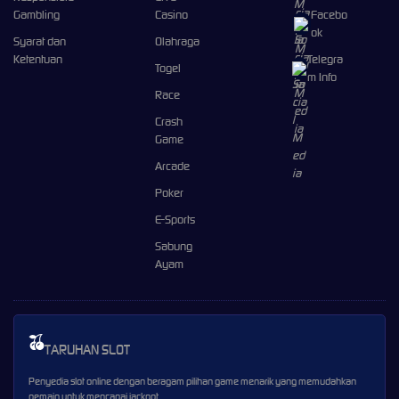
Gambling
Casino
Facebo
ok
Syarat dan
Olahraga
Ketentuan
Telegra
Togel
m Info
Race
Crash
Game
Arcade
Poker
E-Sports
Sabung
Ayam
TARUHAN SLOT
Penyedia slot online dengan beragam pilihan game menarik yang memudahkan
pemain untuk mencapai jackpot