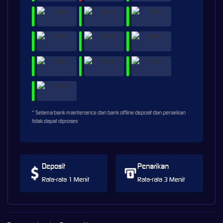
* Selama bank maintenance dan bank offline deposit dan penarikan
tidak dapat diproses
Deposit
Penarikan
Rata-rata 1 Menit
Rata-rata 3 Menit