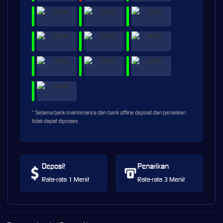
* Selama bank maintenance dan bank offline deposit dan penarikan
tidak dapat diproses
Deposit
Penarikan
Rata-rata 1 Menit
Rata-rata 3 Menit