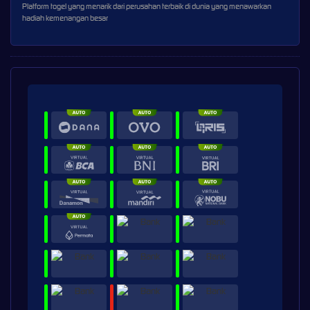
Platform togel yang menarik dari perusahan terbaik di dunia yang menawarkan
hadiah kemenangan besar