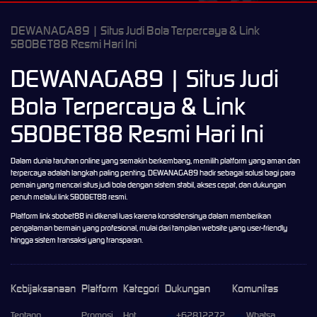
DEWANAGA89 | Situs Judi Bola Terpercaya & Link
SBOBET88 Resmi Hari Ini
DEWANAGA89 | Situs Judi
Bola Terpercaya & Link
SBOBET88 Resmi Hari Ini
Dalam dunia taruhan online yang semakin berkembang, memilih platform yang aman dan
terpercaya adalah langkah paling penting.
DEWANAGA89
hadir sebagai solusi bagi para
pemain yang mencari
situs judi bola
dengan sistem stabil, akses cepat, dan dukungan
penuh melalui link SBOBET88 resmi.
Platform
link sbobet88
ini dikenal luas karena konsistensinya dalam memberikan
pengalaman bermain yang profesional, mulai dari tampilan website yang user-friendly
hingga sistem transaksi yang transparan.
Kebijaksanaan
Platform
Kategori
Dukungan
Komunitas
Tentang
Promosi
Hot
+62812272
Whatsa