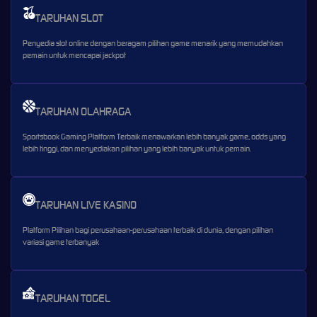
TARUHAN SLOT
Penyedia slot online dengan beragam pilihan game menarik yang memudahkan
pemain untuk mencapai jackpot
TARUHAN OLAHRAGA
Sportsbook Gaming Platform Terbaik menawarkan lebih banyak game, odds yang
lebih tinggi, dan menyediakan pilihan yang lebih banyak untuk pemain.
TARUHAN LIVE KASINO
Platform Pilihan bagi perusahaan-perusahaan terbaik di dunia, dengan pilihan
variasi game terbanyak
TARUHAN TOGEL