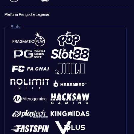
Platform Penyedia Layanan
Slots