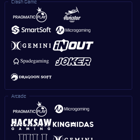
Crash Game
Arcade