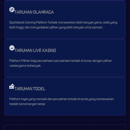
TARUHAN OLAHRAGA
Sportsbook Gaming Platform Terbaik menawarkan lebih banyak game, odds yang
lebih tinggi, dan menyediakan pilihan yang lebih banyak untuk pemain.
TARUHAN LIVE KASINO
Platform Pilihan bagi perusahaan-perusahaan terbaik di dunia, dengan pilihan
variasi game terbanyak
TARUHAN TOGEL
Platform togel yang menarik dari perusahan terbaik di dunia yang menawarkan
hadiah kemenangan besar