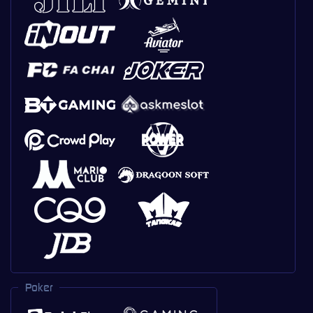
Poker