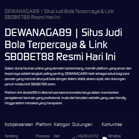
DEWANAGA89 | Situs Judi Bola Terpercaya & Link
SBOBET88 Resmi Hari Ini
DEWANAGA89 | Situs Judi
Bola Terpercaya & Link
SBOBET88 Resmi Hari Ini
Dalam dunia taruhan online yang semakin berkembang, memilih platform yang aman dan
terpercaya adalah langkah paling penting.
DEWANAGA89
hadir sebagai solusi bagi para
pemain yang mencari
situs judi bola
dengan sistem stabil, akses cepat, dan dukungan
penuh melalui link SBOBET88 resmi.
Platform
link sbobet88
ini dikenal luas karena konsistensinya dalam memberikan
pengalaman bermain yang profesional, mulai dari tampilan website yang user-friendly
hingga sistem transaksi yang transparan.
Kebijaksanaan
Platform
Kategori
Dukungan
Komunitas
Tentang
Promosi
Hot
+62812272
Whatsa