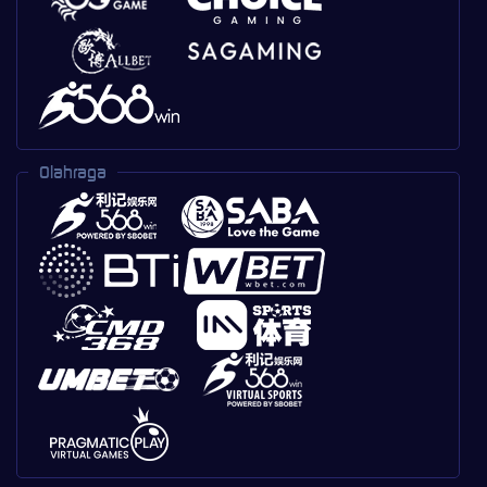
Olahraga