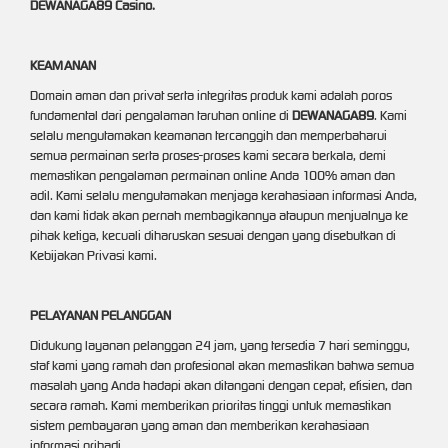
DEWANAGA89
Casino.
KEAMANAN
Domain aman dan privat serta integritas produk kami adalah poros
fundamental dari pengalaman taruhan online di
DEWANAGA89
. Kami
selalu mengutamakan keamanan tercanggih dan memperbaharui
semua permainan serta proses-proses kami secara berkala, demi
memastikan pengalaman permainan online Anda 100% aman dan
adil. Kami selalu mengutamakan menjaga kerahasiaan informasi Anda,
dan kami tidak akan pernah membagikannya ataupun menjualnya ke
pihak ketiga, kecuali diharuskan sesuai dengan yang disebutkan di
Kebijakan Privasi kami.
PELAYANAN PELANGGAN
Didukung layanan pelanggan 24 jam, yang tersedia 7 hari seminggu,
staf kami yang ramah dan profesional akan memastikan bahwa semua
masalah yang Anda hadapi akan ditangani dengan cepat, efisien, dan
secara ramah. Kami memberikan prioritas tinggi untuk memastikan
sistem pembayaran yang aman dan memberikan kerahasiaan
informasi pribadi.