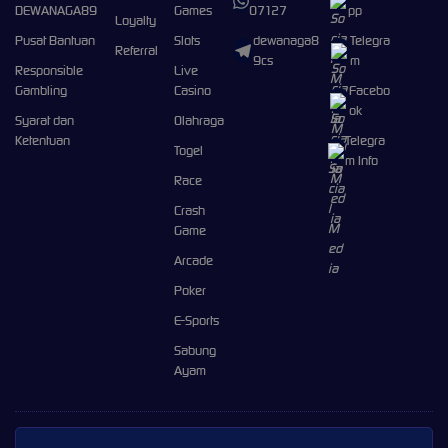
DEWANAGA89
Games
07127
pp
Loyalty
Pusat Bantuan
Slots
dewanaga8
Telegra
Referral
9cs
m
Responsible
Live
Gambling
Casino
Facebo
ok
Syarat dan
Olahraga
Ketentuan
Telegra
Togel
m Info
Race
Crash
Game
Arcade
Poker
E-Sports
Sabung
Ayam