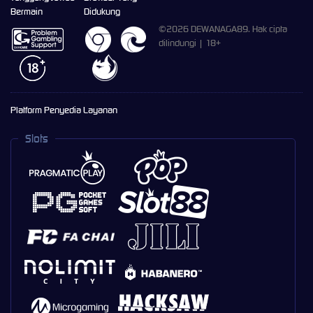
Bermain
Didukung
©2026 DEWANAGA89. Hak cipta
dilindungi | 18+
Platform Penyedia Layanan
Slots