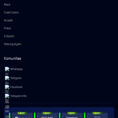
Race
Crash Game
Arcade
Poker
E-Sports
Sabung Ayam
Komunitas
Whatsapp
Telegram
Facebook
Telegram Info