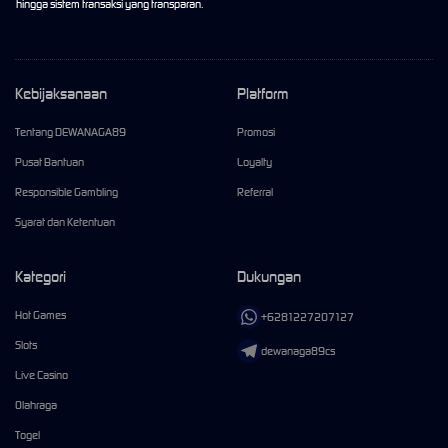
hingga sistem transaksi yang transparan.
Kebijaksanaan
Platform
Tentang DEWANAGA89
Promosi
Pusat Bantuan
Loyalty
Responsible Gambling
Referral
Syarat dan Ketentuan
Kategori
Dukungan
Hot Games
+6281227207127
Slots
dewanaga89cs
Live Casino
Olahraga
Togel