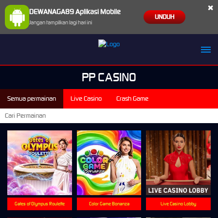
×
DEWANAGA89 Aplikasi Mobile
UNDUH
Jangan tampilkan lagi hari ini
PP CASINO
Semua permainan
Live Casino
Crash Game
Gates of Olympus Roulette
Color Game Bonanza
Live Casino Lobby