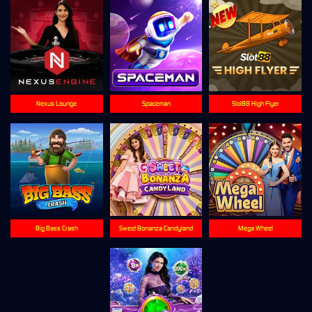
Nexus Lounge
Spaceman
Slot88 High Flyer
Big Bass Crash
Sweet Bonanza Candyland
Mega Wheel