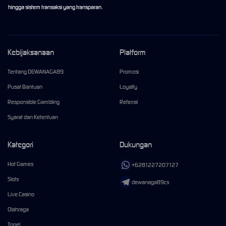
hingga sistem transaksi yang transparan.
Kebijaksanaan
Platform
Tentang DEWANAGA89
Promosi
Pusat Bantuan
Loyalty
Responsible Gambling
Referral
Syarat dan Ketentuan
Kategori
Dukungan
Hot Games
+6281227207127
Slots
dewanaga89cs
Live Casino
Olahraga
Togel