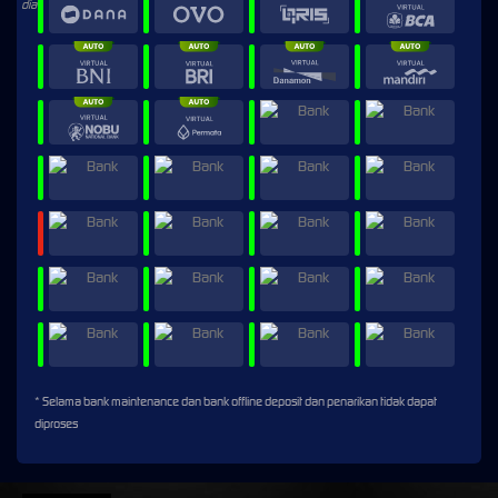
* Selama bank maintenance dan bank offline deposit dan penarikan tidak dapat
diproses