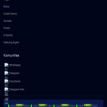
Race
Crash Game
Arcade
Poker
E-Sports
Sabung Ayam
Komunitas
Whatsapp
Telegram
Facebook
Telegram Info