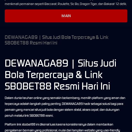
menikmati permainan seperti Baccarat, Roulette, Sic Bo, Dragon Tiger, dan Bakarat 12 detik.
MAIN
DEWANAGA89 | Situs Judi Bola Terpercaya & Link
SBOBET88 Resmi Hari Ini
DEWANAGA89 | Situs Judi
Bola Terpercaya & Link
SBOBET88 Resmi Hari Ini
Dalam dunia taruhan online yang semakin berkembang, memilih platform yang aman dan
terpercaya adalah langkah paling penting.
DEWANAGA89
hadir sebagai solusi bagi para
pemain yang mencari
situs judi bola
dengan sistem stabil, akses cepat, dan dukungan
penuh melalui link SBOBET88 resmi.
Platform
link sbobet88
ini dikenal luas karena konsistensinya dalam memberikan
pengalaman bermain yang profesional, mulai dari tampilan website yang user-friendly